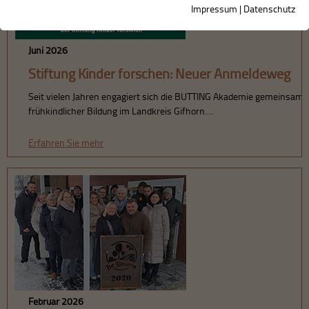
Impressum
|
Datenschutz
Juni 2026
Stiftung Kinder forschen: Neuer Anmeldeweg
Seit vielen Jahren engagiert sich die BUTTING Akademie gemeinsam m
frühkindlicher Bildung im Landkreis Gifhorn.…
Erfahren Sie mehr
Februar 2026