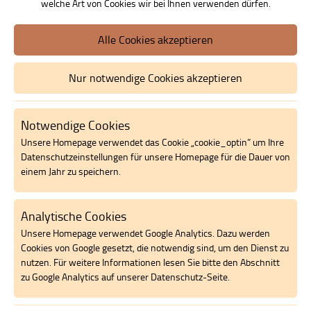
welche Art von Cookies wir bei Ihnen verwenden dürfen.
Alle Cookies akzeptieren
Nur notwendige Cookies akzeptieren
Juli 2026
Notwendige Cookies
Kreative Angebote in unserer BURG
Unsere Homepage verwendet das Cookie „cookie_optin” um Ihre
Auch in den diesjährigen Osterferien veranstaltete die BUTTING Aka
Datenschutzeinstellungen für unsere Homepage für die Dauer von
verschiedenster Altersklassen. Durch Referenten…
einem Jahr zu speichern.
Erfahren Sie mehr
Analytische Cookies
Unsere Homepage verwendet Google Analytics. Dazu werden
Cookies von Google gesetzt, die notwendig sind, um den Dienst zu
nutzen. Für weitere Informationen lesen Sie bitte den Abschnitt
zu Google Analytics auf unserer Datenschutz-Seite.