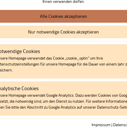
Ihnen verwenden dürfen.
Alle Cookies akzeptieren
Nur notwendige Cookies akzeptieren
otwendige Cookies
sere Homepage verwendet das Cookie „cookie_optin” um Ihre
tenschutzeinstellungen für unsere Homepage für die Dauer von einem Jahr 
eichern.
ungskräftequalifizierung
t werden immer komplexer. Ein einheitliches Führungsverständnis, das für a
alytische Cookies
ten dabei, schnell und nachhaltig wirksam zu sein. Wir analysieren mit Ih
sere Homepage verwendet Google Analytics. Dazu werden Cookies von Goog
n ab. Mögliche Ansatzpunkte sind sowohl strukturelle bzw. strategische V
setzt, die notwendig sind, um den Dienst zu nutzen. Für weitere Information
rsönliche Wachstum Ihrer Leitungskräfte.
sen Sie bitte den Abschnitt zu Google Analytics auf unserer Datenschutz-Seit
Impressum
|
Datensc