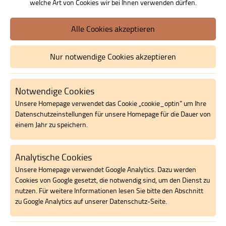
welche Art von Cookies wir bei Ihnen verwenden dürfen.
Wir über uns
>
Stiftung
Gemeinsan die Vision umsetzen
Alle Cookies akzeptieren
Die BUTTING Akademie hat sich - insbesondere im Bereich der
Nur notwendige Cookies akzeptieren
Privatpersonen, Kitas und Schulen - dazu verpflichtet, andere zu
unterstützen. Sie möchte das individuelle Potenzial von Persönlichkeiten
durch gezielte Weiterbildung, Beratung und Training fördern. Dieser
Aufgabe stellt sich die BUTTING Akademie gGmbH.
Notwendige Cookies
Unsere Homepage verwendet das Cookie „cookie_optin” um Ihre
Um das Bestehen der BUTTING Akademie gGmbH langfristig zu sichern -
Datenschutzeinstellungen für unsere Homepage für die Dauer von
unabhängig von der konjunkturellen Situation und der Ertragslage der
einem Jahr zu speichern.
BUTTING Gruppe - wurde bereits 2006 die BUTTING Akademie Stiftung
gegründet. Stiftungszweck ist die Unterstützung der BUTTING Akademie
und die Denkmalpflege.
Analytische Cookies
Unsere Homepage verwendet Google Analytics. Dazu werden
Wenn Sie mehr über die BUTTING Akademie Stiftung erfahren oder
Cookies von Google gesetzt, die notwendig sind, um den Dienst zu
unsere gemeinnützige Arbeit unterstützen möchten, nehmen Sie bitte
nutzen. Für weitere Informationen lesen Sie bitte den Abschnitt
Kontakt zu uns auf.
zu Google Analytics auf unserer Datenschutz-Seite.