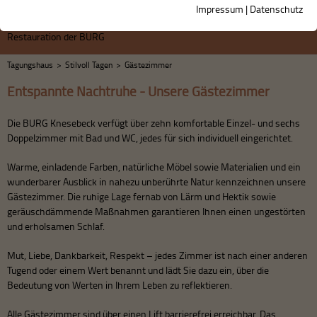
Impressum
|
Datenschutz
Restauration der BURG
Tagungshaus
>
Stilvoll Tagen
>
Gästezimmer
Entspannte Nachtruhe -
Unsere Gästezimmer
Die BURG Knesebeck verfügt über zehn komfortable Einzel- und sechs
Doppelzimmer mit Bad und WC, jedes für sich individuell eingerichtet.
Warme, einladende Farben, natürliche Möbel sowie Materialien und ein
wunderbarer Ausblick in nahezu unberührte Natur kennzeichnen unsere
Gästezimmer. Die ruhige Lage fernab von Lärm und Hektik sowie
geräuschdämmende Maßnahmen garantieren Ihnen einen ungestörten
und erholsamen Schlaf.
Mut, Liebe, Dankbarkeit, Respekt – jedes Zimmer ist nach einer anderen
Tugend oder einem Wert benannt und lädt Sie dazu ein, über die
Bedeutung von Werten in Ihrem Leben zu reflektieren.
Alle Gästezimmer sind über einen Lift barrierefrei erreichbar. Das