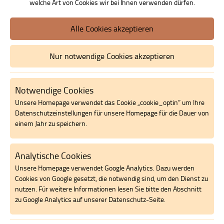
welche Art von Cookies wir bei Ihnen verwenden dürfen.
Ihre Anreise
Alle Cookies akzeptieren
Kontakt
Nur notwendige Cookies akzeptieren
Unser Service für Sie
Die BURG Knesebeck − ein wertvoller Lernort für Seminare,
Notwendige Cookies
Veranstaltungen und Klausuren der BUTTING Gruppe und anderer
Unsere Homepage verwendet das Cookie „cookie_optin” um Ihre
Unternehmen.
Datenschutzeinstellungen für unsere Homepage für die Dauer von
einem Jahr zu speichern.
Gern sind wir Ihr Partner bei Tagungen. Eine optimale Betreuung ist
stets unser höchstes Anliegen. Auf Basis Ihrer
detaillierten
Buchungsanfrage
erstellen wir Ihnen gern ein
Analytische Cookies
unverbindliches Angebot.
Unsere Homepage verwendet Google Analytics. Dazu werden
Unser Veranstaltungsteam freut sich auf ein Gespräch mit Ihnen!
Cookies von Google gesetzt, die notwendig sind, um den Dienst zu
nutzen. Für weitere Informationen lesen Sie bitte den Abschnitt
zu Google Analytics auf unserer Datenschutz-Seite.
Elina Weber
Veranstaltungsmanagement BUTTING Akademie