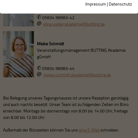
Impressum
|
Datenschutz
BURG Knesebeck
05834 98983-42
elina.weber.akademie@butting.de
Meike Schmidt
Veranstaltungsmanagement BUTTING Akademie
gGmbH
05834 98983-44
meike.schmidt.akademie@butting.de
Bei Belegung unseres Tagungshauses ist unsere Rezeption ganztägig
und auch nachts besetzt. Unser Team ist zu folgenden Zeiten im Büro
erreichbar: Montags bis donnerstags von 8.00 bis 14.00 Uhr, freitags
von 8.00 bis 12.00 Uhr
Außerhalb der Bürozeiten können Sie uns
eine E-Mail
schreiben.